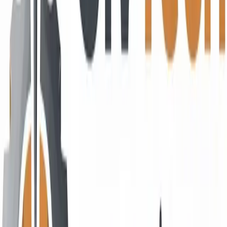
Hızlı Linkler
Ana Sayfa
Ürünler
Markalar
Kampanyalar
Blog & Eğitim